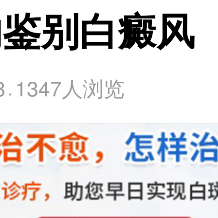
的鉴别白癜风
8
1347人浏览
·