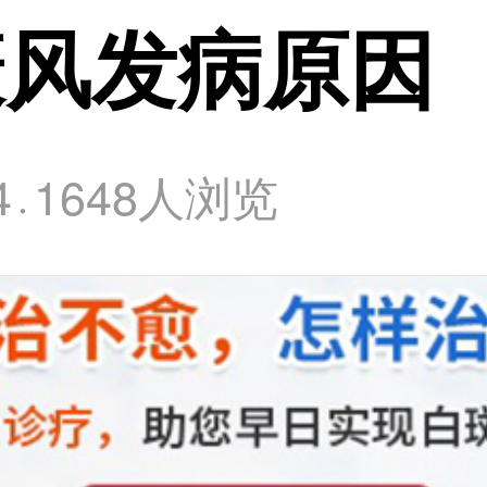
癜风发病原因
4
1648人浏览
·