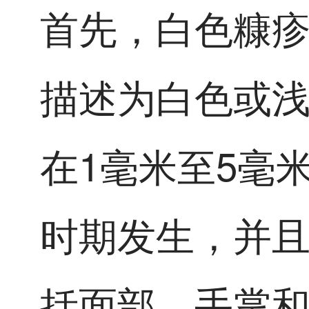
首先，白色糠
描述为白色或
在1毫米至5毫
时期发生，并
括面部、手掌