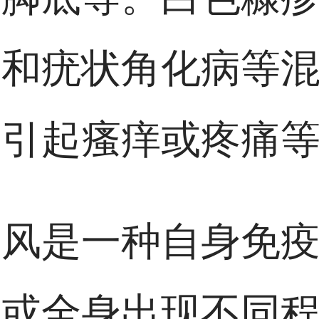
疮和疣状角化病等
不引起瘙痒或疼痛
癜风是一种自身免
部或全身出现不同