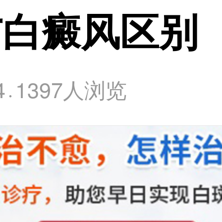
与白癜风区别
4
1397人浏览
·